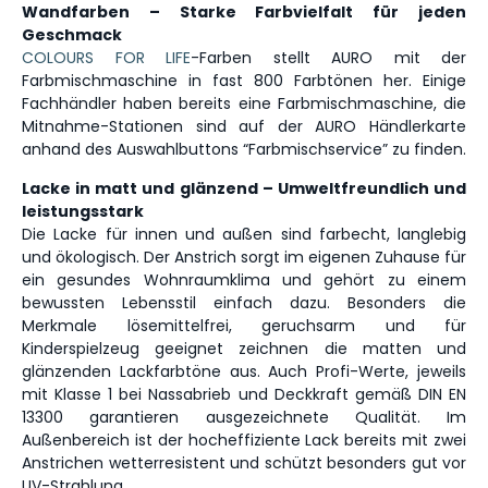
Wandfarben – Starke Farbvielfalt für jeden
Geschmack
COLOURS FOR LIFE
-Farben stellt AURO mit der
Farbmischmaschine in fast 800 Farbtönen her. Einige
Fachhändler haben bereits eine Farbmischmaschine, die
Mitnahme-Stationen sind auf der AURO Händlerkarte
anhand des Auswahlbuttons “Farbmischservice” zu finden.
Lacke in matt und glänzend – Umweltfreundlich und
leistungsstark
Die Lacke für innen und außen sind farbecht, langlebig
und ökologisch. Der Anstrich sorgt im eigenen Zuhause für
ein gesundes Wohnraumklima und gehört zu einem
bewussten Lebensstil einfach dazu. Besonders die
Merkmale lösemittelfrei, geruchsarm und für
Kinderspielzeug geeignet zeichnen die matten und
glänzenden Lackfarbtöne aus. Auch Profi-Werte, jeweils
mit Klasse 1 bei Nassabrieb und Deckkraft gemäß DIN EN
13300 garantieren ausgezeichnete Qualität. Im
Außenbereich ist der hocheffiziente Lack bereits mit zwei
Anstrichen wetterresistent und schützt besonders gut vor
UV-Strahlung.