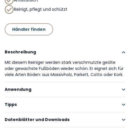
Reinigt, pflegt und schützt
Händler finden
Beschreibung
Mit diesem Reiniger werden stark verschmutzte geölte
oder gewachste Fußböden wieder schön. Er eignet sich für
viele Arten Böden: aus Massivholz, Parkett, Cotto oder Kork.
Anwendung
Gleichmäßig unverdünnt mit Lappen, Pad, Bürste
Tipps
auftragen, einwirken lassen. Verschmutzte Stellen kräftig
abreiben und überschüssigen und verschmutzten Reiniger
Durch das abschließende Auspolieren entsteht ein
Datenblätter und Downloads
aufnehmen. Dann die Oberfläche auspolieren.
hauchdünner Wachsfilm. Falls gewünscht, kann die Fläche