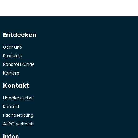
Mineralische Stoffe
Gebinde / Einheit
Reichweite / qm
Synthetische Stoffe
2 L
40 qm
Wasser, Replebin®, Kaliwasserglas, Pottasche, Zuckertensid
Entdecken
5 L
100 qm
Rohstoffkunde
Über uns
Produkte
Rohstoffkunde
Karriere
Kontakt
Händlersuche
Kontakt
Fachberatung
AURO weltweit
Infos