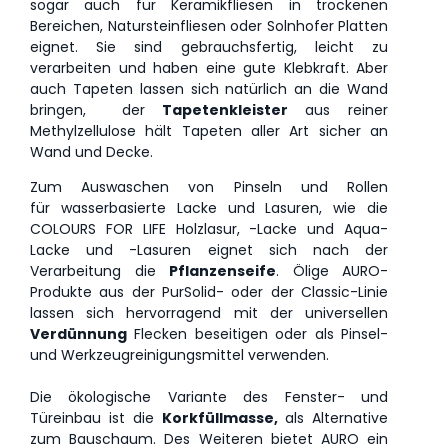
sogar auch für Keramikfliesen in trockenen
Bereichen, Natursteinfliesen oder Solnhofer Platten
eignet.
Sie sind gebrauchsfertig, leicht zu
verarbeiten und haben eine gute Klebkraft.
Aber
auch Tapeten lassen sich natürlich an die Wand
bringen, der
Tapetenkleister
aus reiner
Methylzellulose hält Tapeten aller Art sicher an
Wand und Decke.
Z
um Auswaschen von Pinseln und Rollen
für
wasserbasierte Lacke und Lasuren, wie die
COLOURS FOR LIFE Holzlasur, -Lacke und Aqua-
Lacke und -Lasuren eignet sich nach der
Verarbeitung die
Pflanzenseife
. Ölige AURO-
Produkte aus der PurSolid- oder der Classic-Linie
lassen sich hervorragend mit der universellen
Verdünnung
Flecken beseitigen oder als Pinsel-
und Werkzeugreinigungsmittel verwenden.
Die ökologische Variante des Fenster- und
Türeinbau ist die
Korkfüllmasse,
als Alternative
zum Bauschaum
. Des Weiteren
bietet AURO ein